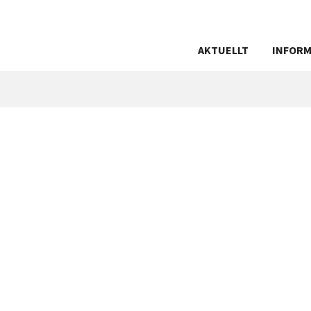
AKTUELLT
INFORM
ANDRAH
AUTOGI
BETALA 
ENERGID
GDPR
INTERNE