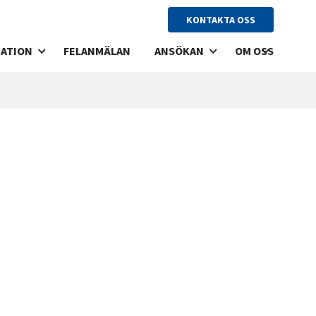
KONTAKTA OSS
ATION
FELANMÄLAN
ANSÖKAN
OM OSS
ANDSUTHYRNING
LÄGENHETSANSÖKAN
VÅRA FASTIGHETE
RO
LOKALANSÖKAN
HISTORIA
HYRAN
VISION
EKLARATION
T & TV