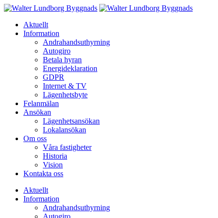
Aktuellt
Information
Andrahandsuthyrning
Autogiro
Betala hyran
Energideklaration
GDPR
Internet & TV
Lägenhetsbyte
Felanmälan
Ansökan
Lägenhetsansökan
Lokalansökan
Om oss
Våra fastigheter
Historia
Vision
Kontakta oss
Aktuellt
Information
Andrahandsuthyrning
Autogiro