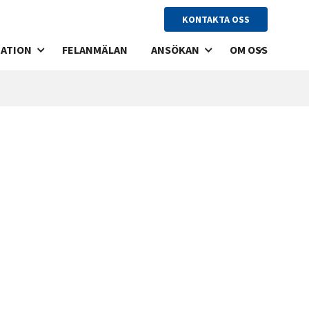
KONTAKTA OSS
ATION
FELANMÄLAN
ANSÖKAN
OM OSS
ANDSUTHYRNING
LÄGENHETSANSÖKAN
VÅRA FASTIGHETE
RO
LOKALANSÖKAN
HISTORIA
HYRAN
VISION
EKLARATION
T & TV