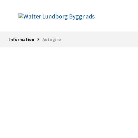
Information
Autogiro
Information
Andrahandsuthyrning
Autogiro