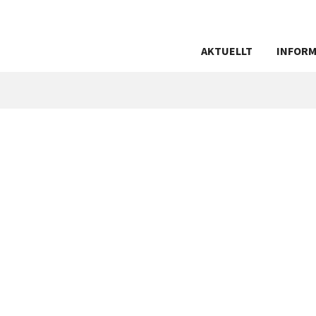
AKTUELLT
INFORM
ANDRAH
AUTOGI
BETALA 
ENERGID
GDPR
INTERNE