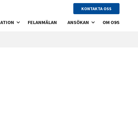
KONTAKTA OSS
ATION
FELANMÄLAN
ANSÖKAN
OM OSS
ANDSUTHYRNING
LÄGENHETSANSÖKAN
VÅRA FASTIGHETE
RO
LOKALANSÖKAN
HISTORIA
HYRAN
VISION
EKLARATION
T & TV