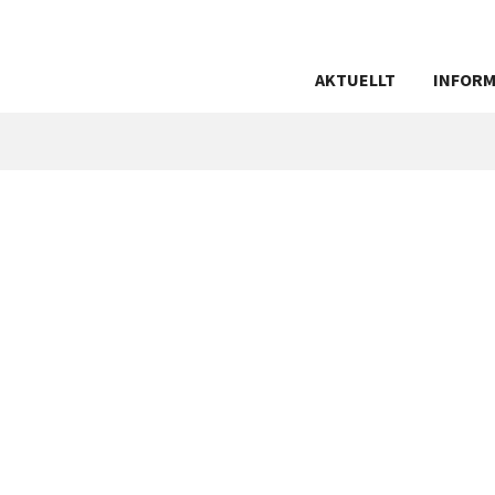
AKTUELLT
INFORM
ANDRAH
AUTOGI
BETALA 
ENERGID
GDPR
INTERNE